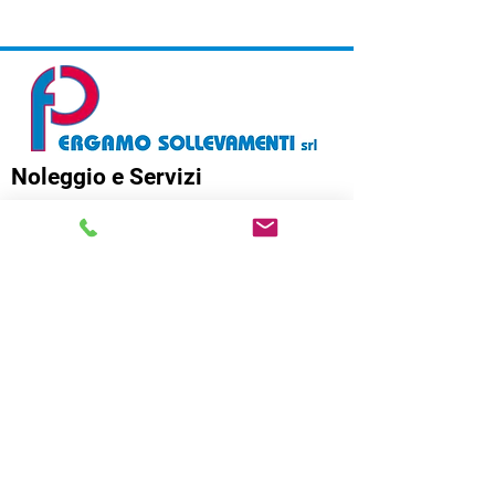
Noleggio e Servizi
Sicurezza e Qualità
Codice Etico
Certificazioni
Whistleblowing
Trasporti Eccezionali
Movimentazione Industriale
Deposito
Noleggio Autogru e Gru tralicciate
Noleggio Piattaforme Aeree
Noleggio Gru Elettriche
Noleggio Camion Gru